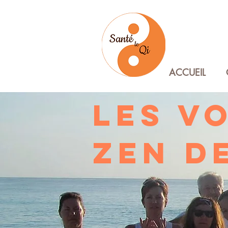
ACCUEIL
LES V
ZEN
D