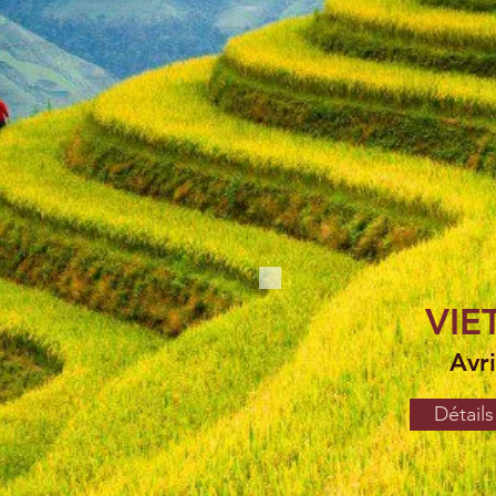
VI
Avr
Détails