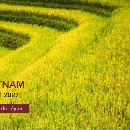
ETNAM
il 2027
 du séjour