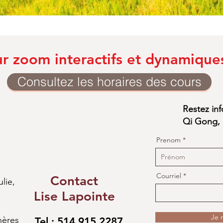
ur zoom interactifs et dynamique
Consultez les horaires des cours
Restez in
Qi Gong, 
Prenom
Courriel
Contact
ulie,
Lise Lapointe
Je m
hères
Tel :
514 915 2287