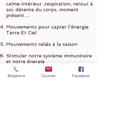
calme intérieur ,respiration, retour à
soi, détente du corps, moment
présent....
Mouvements pour capter l'énergie
Terre Et Ciel
Mouvements reliés à la saison
Stimuler notre système immunitaire
et notre énergie
Auto-Massage
Téléphone
Courriel
Facebook
Posture de l'arbre
Enseignement ou intégration
profonde de la Méthode de Qi
Gong
Posture WuJi(ressentir le Bien-être
de sa séance et l'intégrer ...Intention
pour la Semaine ...)