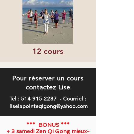
12 cours
Pour réserver un cours
contactez Lise
Tel :
514 915 2287 -
Courriel :
liselapointeqigong@yahoo.com
*** BONUS ***
+ 3 samedi Zen Qi Gong mieux-