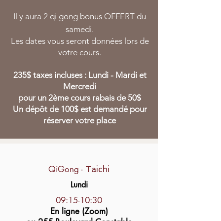
Il y aura 2 qi go
ng bonus OFFERT du
samedi.
Les dates vous seront données lors de
votre cours.
235$ taxes incluses : Lundi - Mardi et
Mercredi
pour un 2ème cours rabais de 50$
Un dépôt de 100$ est demandé pour
réserver votre place
QiGong -
Taichi
Lundi
09:15-10:30
En ligne (Zoom)