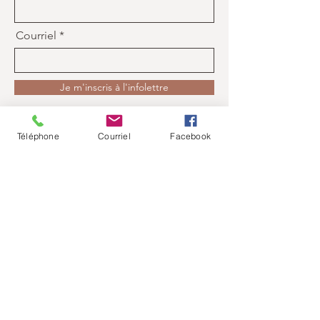
Courriel
Je m'inscris à l'infolettre
Téléphone
Courriel
Facebook
Contact
Lise Lapointe
Tel :
514 915 2287
Courriel
liselapointeqigong@yahoo.com