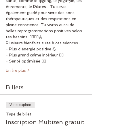
santé, comme le qigong, le yoga-yin, les 
étirements, le Pilates... Tu seras 
également guidé pour vivre des sons 
thérapeutiques et des respirations en 
pleine conscience. Tu vivras aussi de 
belles reprogrammations positives selon 
tes besoins. 🧘‍♀️💆‍♂️🌼
Plusieurs bienfaits suite à ces séances :
- Plus d’énergie positive 💪
- Plus grand calme intérieur 🧘‍♂️
- Santé optimisée 🏋️‍♀️
En lire plus >
Billets
Vente expirée
Type de billet
Inscription Multizen gratuit