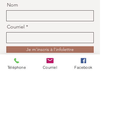
Nom
Courriel
Je m'inscris à l'infolettre
Téléphone
Courriel
Facebook
Contact
Lise Lapointe
Tel :
514 915 2287
Courriel