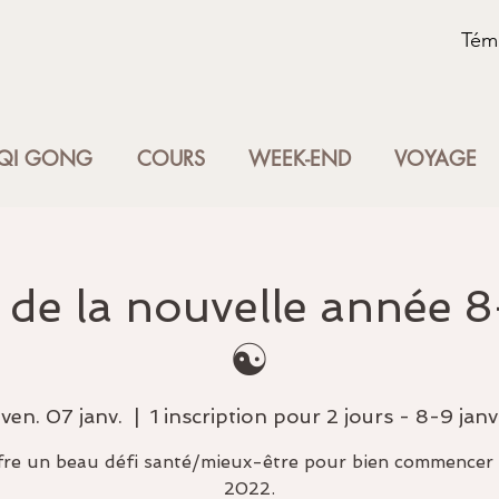
Tém
QI GONG
COURS
WEEK-END
VOYAGE
de la nouvelle année 8
☯️
ven. 07 janv.
  |  
1 inscription pour 2 jours - 8-9 janv
ffre un beau défi santé/mieux-être pour bien commencer 
2022.