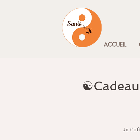
ACCUEIL
☯️Cadeau 
Je t’o