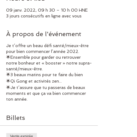
09 janv. 2022, 09 h 30 – 10 h 00 HNE
3 jours consécutifs en ligne avec vous
À propos de l'événement
Je t’offre un beau défi santé/mieux-être
pour bien commencer l’année 2022.
🌟Ensemble pour garder ou retrouver
notre bonheur et « booster » notre supra-
santé/mieux-être.
🌟3 beaux matins pour te faire du bien
🌟Qi Gong et activités zen...
🌟Je t’assure que tu passeras de beaux
moments et que ça va bien commencer
ton année.
✨Hâte de te voir sur zoom le 7-8-9
janvier de 9:30-10:00
✨Bravo de prendre soin de toi et de ta vie.
Billets
Lise🧘🏽‍♀️
Vente expirée